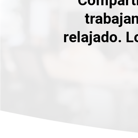
Comparti
trabaja
relajado. L