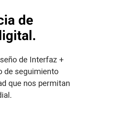
ia de
igital.
iseño de Interfaz +
no de seguimiento
ad que nos permitan
ial.